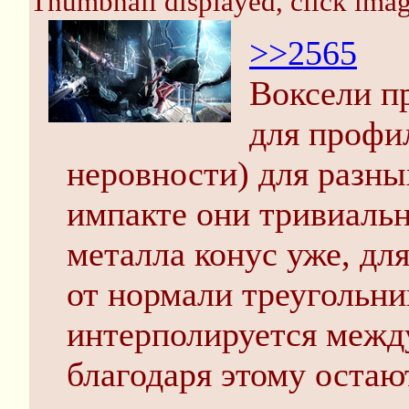
Thumbnail displayed, click image
>>2565
Воксели п
для профи
неровности) для разны
импакте они тривиальн
металла конус уже, дл
от нормали треугольни
интерполируется межд
благодаря этому остаю