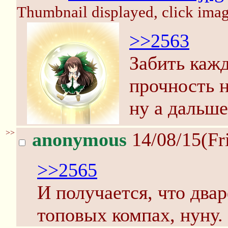
Thumbnail displayed, click image
>>2563
Забить каж
прочность 
ну а дальш
>>
anonymous
14/08/15(Fr
>>2565
И получается, что два
топовых компах, нуну.