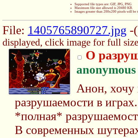
Supported file types are: GIF, JPG, PNG
Maximum file size allowed is 20480 KB.
Images greater than 200x200 pixels will be
File:
1405765890727.jpg
-(
displayed, click image for full size
О разруш
anonymous
Анон, хочу
разрушаемости в играх
*полная* разрушаемост
В современных шутерах