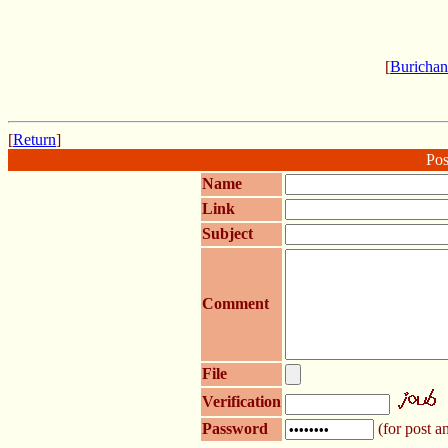
[
Burichan
[
Return
]
Pos
Name
Link
Subject
Comment
File
Verification
Password
(for post an