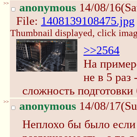
>>
anonymous
14/08/16(Sa
File:
1408139108475.jpg
Thumbnail displayed, click image
>>2564
На примере
не в 5 раз 
сложность подготовки 
>>
anonymous
14/08/17(Su
Неплохо бы было если