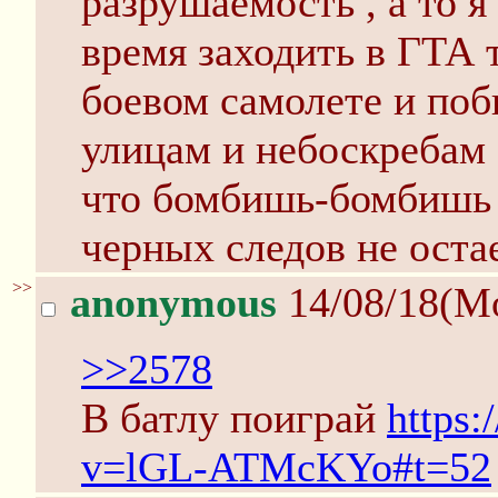
разрушаемость , а то я
время заходить в ГТА т
боевом самолете и по
улицам и небоскребам .
что бомбишь-бомбишь з
черных следов не остае
>>
anonymous
14/08/18(M
>>2578
В батлу поиграй
https
v=lGL-ATMcKYo#t=52